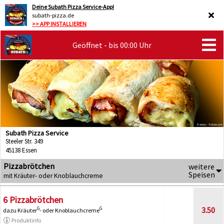
Deine Subath Pizza Service-App!
subath-pizza.de
>> APP INSTALLIEREN
Geöffnet - bis 00:00 Uhr
Subath Pizza Service
Steeler Str. 349
45138 Essen
Pizzabrötchen
weitere
Speisen
mit Kräuter- oder Knoblauchcreme
6 Pizzabrötchen
3.50
G
G
dazu Kräuter
- oder Knoblauchcreme
Produktinfo