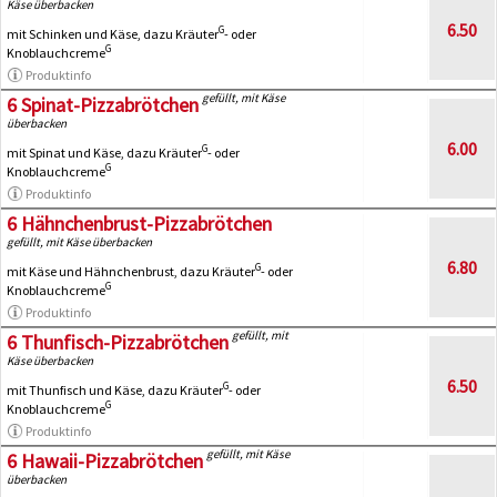
Käse überbacken
6.50
G
mit Schinken und Käse, dazu Kräuter
- oder
G
Knoblauchcreme
Produktinfo
gefüllt, mit Käse
6 Spinat-Pizzabrötchen
überbacken
6.00
G
mit Spinat und Käse, dazu Kräuter
- oder
G
Knoblauchcreme
Produktinfo
6 Hähnchenbrust-Pizzabrötchen
gefüllt, mit Käse überbacken
6.80
G
mit Käse und Hähnchenbrust, dazu Kräuter
- oder
G
Knoblauchcreme
Produktinfo
gefüllt, mit
6 Thunfisch-Pizzabrötchen
Käse überbacken
6.50
G
mit Thunfisch und Käse, dazu Kräuter
- oder
G
Knoblauchcreme
Produktinfo
gefüllt, mit Käse
6 Hawaii-Pizzabrötchen
überbacken