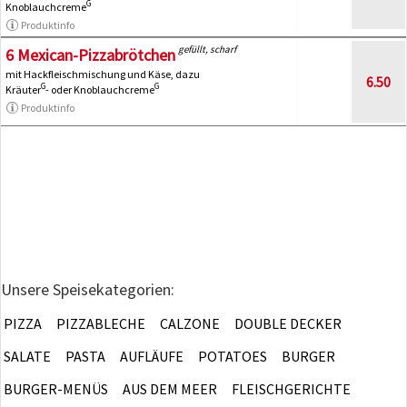
G
Knoblauchcreme
Produktinfo
gefüllt, scharf
6 Mexican-Pizzabrötchen
mit Hackfleischmischung und Käse, dazu
6.50
G
G
Kräuter
- oder Knoblauchcreme
Produktinfo
Unsere Speisekategorien:
PIZZA
PIZZABLECHE
CALZONE
DOUBLE DECKER
SALATE
PASTA
AUFLÄUFE
POTATOES
BURGER
BURGER-MENÜS
AUS DEM MEER
FLEISCHGERICHTE